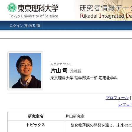
ログイン(学内者用)
カタヤマ ツカサ
片山 司
准教授
東京理科大学 理学部第一部 応用化学科
プロフィール
|
レフェ
研究室名
片山研究室
トピックス
酸化物薄膜の開発を通じ、未来のエ