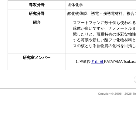
専攻分野
固体化学
研究分野
酸化物薄膜、誘電・強誘電材料、複合
紹介
スマートフォンに数千個も使われる
縁体が多いですが、ナノメートルま
憶したりと、薄膜特有の多彩な物性
する薄膜や新しい酸フッ化物材料と
スの核となる新物質の創出を目指し
研究室メンバー
准教授
片山 司
KATAYAMA Tsukas
Copyright© 2006 - 2026 Tok