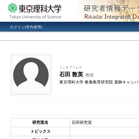
ログイン(学内者用)
イシダ アツヒデ
石田 敦英
教授
東京理科大学 教養教育研究院 葛飾キャン
研究室名
石田研究室
トピックス