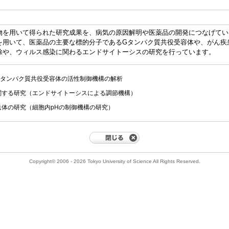
物を用いて得られた研究成果を、病気の原因解明や医薬品の開発につなげてい
を用いて、医薬品の主要な標的分子であるGタンパク質共役受容体や、がん疾
除や、ウィルス感染に関わるエンドサイトーシスの研究を行っています。
Gタンパク質共役受容体の活性制御機構の解析
関する研究（エンドサイトーシスによる調節機構）
体の研究（細胞内pHの制御機構の研究）
Copyright© 2006 - 2026 Tokyo University of Science All Rights Reserved.