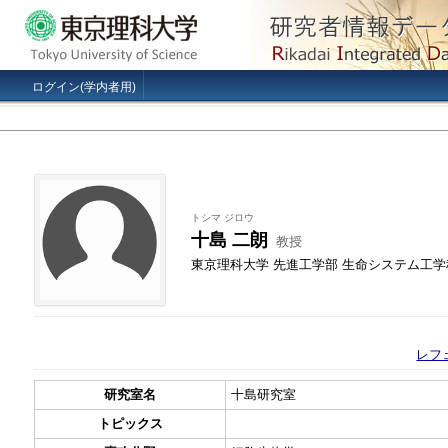
ログイン(学内者用)
トシマ ジロウ
十島 二朗
教授
東京理科大学 先進工学部 生命システム工学
レフ
研究室名
十島研究室
トピックス