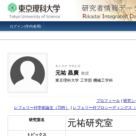
ログイン(学内者用)
モトスケ マサヒロ
元祐 昌廣
教授
東京理科大学 工学部 機械工学科
プロフィール
|
研究シ
レフェリー付学術論文（73件）
|
レフェリー付プロシーディングス（1
研究室名
元祐研究室
トピックス