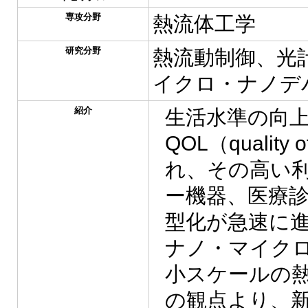
専攻分野
熱流体工学
研究分野
熱流動制御、光
イクロ・ナノデ
紹介
生活水準の向
QOL（qualit
れ、その高い
ー機器、医療
型化が急速に
ナノ・マイク
小スケールの
の観点より、