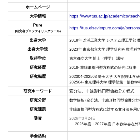
ホームページ
大学情報
https://www.tus.ac.jp/academics/teache
Pure
https://tus.elsevierpure.com/ja/person
(研究者プロファイリングツール)
出身大学
2018年 芝浦工業大学 システム理工学部 
出身大学院
2023年 東京都立大学 理学研究科 数理科
取得学位
東京都立大学 博士（理学） 課程
研究経歴
2018- 非線形楕円型方程式の研究に従事
研究職歴
202304-202503 埼玉大学 大学院理
202504- 東京理科大学 理学部第一部数学
研究キーワード
変分法、非線形楕円型偏微分方程式
研究分野
数学解析 (変分法、非線形楕円型偏微分方
研究課題
非線形楕円型方程式に対する変分法を用
受賞
2026年3月24日
2026年度・2027年度 日本数学会在
学会活動