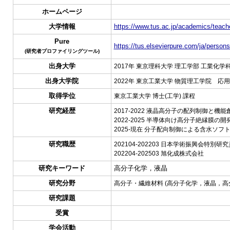
ホームページ
大学情報
https://www.tus.ac.jp/academics/teache
Pure
https://tus.elsevierpure.com/ja/person
(研究者プロファイリングツール)
出身大学
2017年 東京理科大学 理工学部 工業化学科
出身大学院
2022年 東京工業大学 物質理工学院 応
取得学位
東京工業大学 博士(工学) 課程
研究経歴
2017-2022 液晶高分子の配列制御と
2022-2025 半導体向け高分子絶縁膜の
2025-現在 分子配向制御による含水ソ
研究職歴
202104-202203 日本学術振興会特別研究員
202204-202503 旭化成株式会社
研究キーワード
高分子化学，液晶
研究分野
高分子・繊維材料 (高分子化学，液晶，高
研究課題
受賞
学会活動