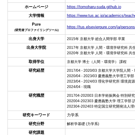
ホームページ
https://tomoharu-suda.github.io
大学情報
https://www.tus.ac.jp/academics/teache
Pure
https://tus.elsevierpure.com/ja/perso
(研究者プロファイリングツール)
出身大学
2015年 京都大学 総合人間学部 卒業
出身大学院
2017年 京都大学 人間・環境学研究科 
2020年 京都大学 人間・環境学研究科 
取得学位
京都大学 博士（人間・環境学） 課程
研究経歴
2017/04 - 2020/03 京都大学
2020/04 - 2023/03 慶應義塾
2023/04 - 2024/03 理化学研
2024/04 - 現職
研究職歴
201704-202003 日本学術振興会 特別研
202004-202303 慶應義塾大学 理工
202304-202403 特定国立研究開発
研究キーワード
力学系
研究分野
解析学基礎 (力学系)
研究課題