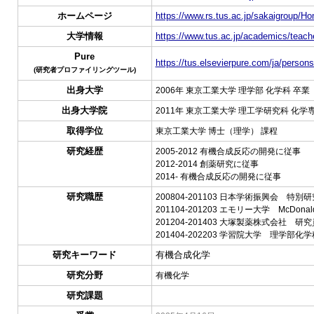
ホームページ
https://www.rs.tus.ac.jp/sakaigroup/H
大学情報
https://www.tus.ac.jp/academics/teache
Pure
https://tus.elsevierpure.com/ja/persons
(研究者プロファイリングツール)
出身大学
2006年 東京工業大学 理学部 化学科 卒業
出身大学院
2011年 東京工業大学 理工学研究科 化学
取得学位
東京工業大学 博士（理学） 課程
研究経歴
2005-2012 有機合成反応の開発に従事
2012-2014 創薬研究に従事
2014- 有機合成反応の開発に従事
研究職歴
200804-201103 日本学術振興会 特別
201104-201203 エモリー大学 McDonald
201204-201403 大塚製薬株式会社 研究
201404-202203 学習院大学 理学部化
研究キーワード
有機合成化学
研究分野
有機化学
研究課題