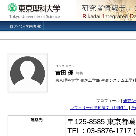
ログイン(学内者用)
ヨシダ スグル
吉田 優
教授
東京理科大学 先進工学部 生命システム工学
プロフィール |
研究シ
レフェリー付学術論文（149件）
|
そ
連絡先
〒125-8585 東京都
TEL : 03-5876-1717