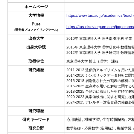
ホームページ
大学情報
https://www.tus.ac.jp/academics/teache
Pure
https://tus.elsevierpure.com/ja/perso
(研究者プロファイリングツール)
出身大学
2010年 東京理科大学 理学部 数学科 卒業
出身大学院
2015年 東京理科大学 理学研究科 数理情
2012年 東京理科大学 理学研究科 数理情
取得学位
東京理科大学 博士（理学） 課程
研究経歴
2011-2013 遺伝的アルゴリズムを用
2014-2016 シンボリックデータ解析に
2015-2018 層別化された分割表の解析
2015-2025 生存木を用いた解析に関す
2018-2025 予測力に着目した生存時間
2020-2023 異常値検出に関する研究に従
2024-2025 アレルギー対応食品の備
研究職歴
研究キーワード
応用統計, 機械学習, 生存時間解析, 
研究分野
数学基礎・応用数学 (応用統計, 機械学習,