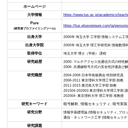
ホームページ
大学情報
https://www.tus.ac.jp/academics/teache
Pure
https://tus.elsevierpure.com/ja/person
(研究者プロファイリングツール)
出身大学
2000年 埼玉大学 工学部 情報システム工
出身大学院
2005年 埼玉大学 理工学研究科 情報数理
取得学位
埼玉大学 博士（学術） 課程
研究経歴
2000- マルチアクセス光通信方式の特性
2006- 共通鍵暗号方式の安全性評価及び
研究職歴
2004-2006 日本学術振興会 特別研究員
2006-2011 東京理科大学理工学部 助教
2011-2015 鹿児島大学工学部 助教
201504-202003 東京理科大学理工学部 
202004- 東京理科大学 理工学部 准教授
研究キーワード
暗号解析, 情報セキュリティ, 暗号実装
研究分野
情報学基礎理論 (情報セキュリティ, ブロック
通信・ネットワーク工学 (情報セキュリティ,
研究課題