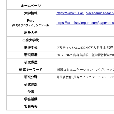
ホームページ
大学情報
https://www.tus.ac.jp/academics/teache
Pure
https://tus.elsevierpure.com/ja/person
(研究者プロファイリングツール)
出身大学
出身大学院
取得学位
ブリティッシュコロンビア大学 学士 課程
研究経歴
2017- 2025 内容言語統一型学習教授法
研究職歴
研究キーワード
国際コミュニケーション パブリック
研究分野
外国語教育 (国際コミュニケーション、パ
研究課題
受賞
学会活動
客員教授