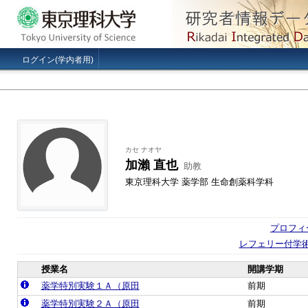
ログイン(学内者用)
カセ ナオヤ
加瀨 直也
助教
東京理科大学 薬学部 生命創薬科学科
プロフィ
レフェリー付学
授業名
開講学期
薬学特別実験１Ａ（原田
前期
薬学特別実験２Ａ（原田
前期