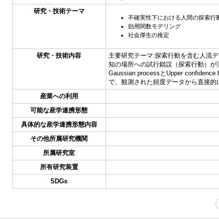
研究・技術テーマ
不確実性下における人間の探索行
効用関数モデリング
社会厚生の推定
研究・技術内容
主要研究テーマ:探索行動を含む人流データか
知の場所への試行錯誤（探索行動）が混
Gaussian processとUpper 
で、観測された頻度データから直接的
産業への利用
可能な産学連携形態
具体的な産学連携形態内容
その他所属研究機関
所属研究室
所有研究装置
SDGs