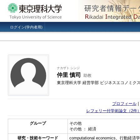
ログイン(学内者用)
ナカザト シンジ
仲里 慎司
助教
東京理科大学 経営学部 ビジネスエコノミク
プロフィール
|
レフェリー付学術論文（2件
グループ
その他
その他 ： 経済
研究・技術キーワード
computational economics、