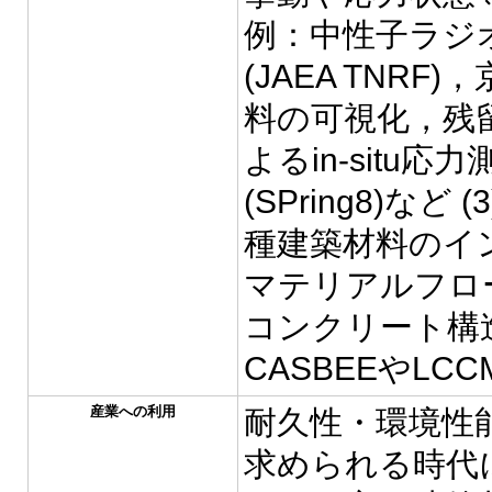
例：中性子ラジ
(JAEA TNR
料の可視化，残留応力
よるin-sit
(SPring8)な
種建築材料のイ
マテリアルフロ
コンクリート構造
CASBEEやLC
産業への利用
耐久性・環境性
求められる時代