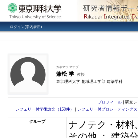
ログイン(学内者用)
カネマツ マナブ
兼松 学
教授
東京理科大学 創域理工学部 建築学科
プロフィール
| 研究シ
レフェリー付学術論文（150件）
|
レフェリー付プロシーディングス
グループ
ナノテク・材料
その他 ： 建築