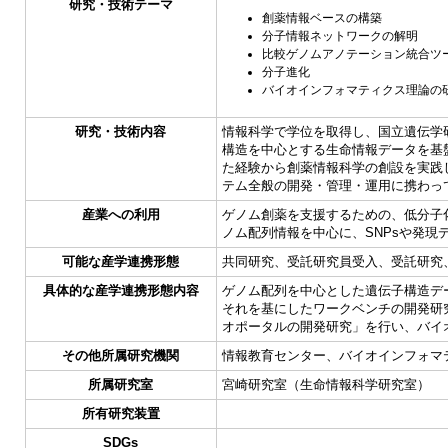
研究・技術テーマ
創薬情報ベースの構築
分子情報ネットワークの解明
比較ゲノムアノテーション統合ツ
分子進化
バイオインフォマティクス理論の
研究・技術内容
情報科学で学位を取得し、国立遺伝学研究
構造を中心とする生命情報データを基盤とし
た経験から創薬情報科学の創設を実践
テム全般の開発・管理・運用に携わっ
産業への利用
ゲノム創薬を支援するための、低分子
ノム配列情報を中心に、SNPsや発
可能な産学連携形態
共同研究、受託研究員受入、受託研究
具体的な産学連携形態内容
ゲノム配列を中心とした遺伝子構造データ
それを基にしたワークベンチの開発研
オポータルの開発研究」を行い、バイ
その他所属研究機関
情報教育センター、バイオインフォマ
所属研究室
宮崎研究室（生命情報科学研究室）
所有研究装置
SDGs