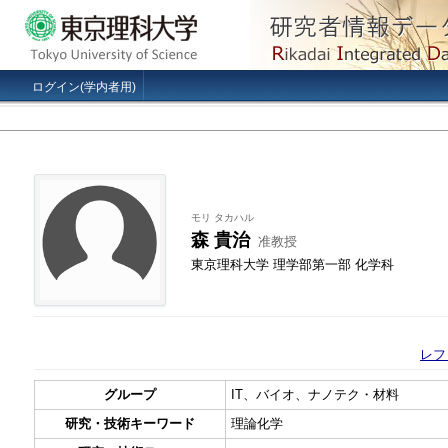
ログイン(学内者用)
モリ タカハル
森 貴治
准教授
東京理科大学 理学部第一部 化学科
レフ
グループ
IT、バイオ、ナノテク・材料
研究・技術キーワード
理論化学