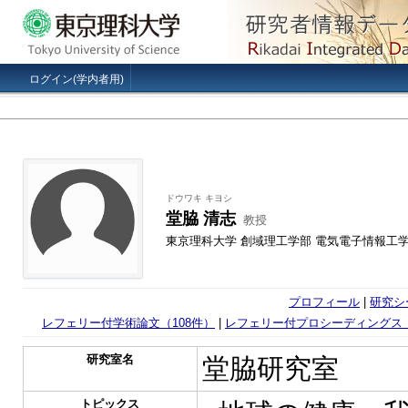
ログイン(学内者用)
ドウワキ キヨシ
堂脇 清志
教授
東京理科大学 創域理工学部 電気電子情報工
プロフィール
|
研究シ
レフェリー付学術論文（108件）
|
レフェリー付プロシーディングス（
研究室名
堂脇研究室
トピックス