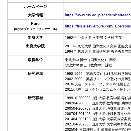
ホームページ
大学情報
https://www.tus.ac.jp/academics/teache
Pure
https://tus.elsevierpure.com/ja/persons
(研究者プロファイリングツール)
出身大学
1992年 中央大学 文学部 文学科 卒業
出身大学院
2011年 東北大学 国際文化研究科 国際⽂
1994年 筑波大学 教育研究科 教科教育専
取得学位
東北大学 博士（国際文化） 課程
筑波大学 修士（教育学） 課程
研究経歴
1998-1999 英語授業における認知意
2002-2009 英語リスニング教材の提
2010-現在 ストループテストを活用し
2011-現在 コネクショニズムを応用し
研究職歴
199910-200203 山形大学 教育学部 専任
200204-200503 山形大学 教育学部 助教
200504-200703 山形大学 地域教育文化
200704-201403 山形大学 地域教育文化
201404-202103 山形大学 大学院教育
202104-202503 山形大学 大学院教育実
202504- 東京理科大学 教養教育研究院