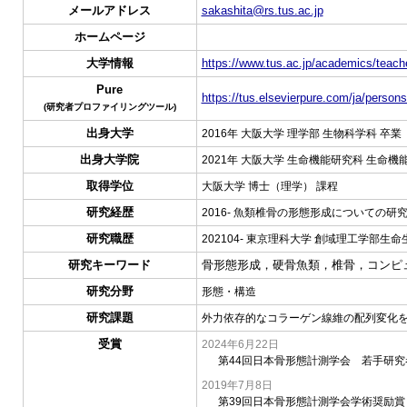
メールアドレス
sakashita@rs.tus.ac.jp
ホームページ
大学情報
https://www.tus.ac.jp/academics/teache
Pure
https://tus.elsevierpure.com/ja/person
(研究者プロファイリングツール)
出身大学
2016年 大阪大学 理学部 生物科学科 卒業
出身大学院
2021年 大阪大学 生命機能研究科 生命機
取得学位
大阪大学 博士（理学） 課程
研究経歴
2016- 魚類椎骨の形態形成についての研
研究職歴
202104- 東京理科大学 創域理工学部生
研究キーワード
骨形態形成，硬骨魚類，椎骨，コンピ
研究分野
形態・構造
研究課題
外力依存的なコラーゲン線維の配列変化
受賞
2024年6月22日
第44回日本骨形態計測学会 若手研究
2019年7月8日
第39回日本骨形態計測学会学術奨励賞