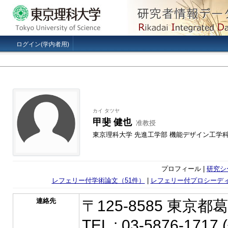
ログイン(学内者用)
カイ タツヤ
甲斐 健也
准教授
東京理科大学 先進工学部 機能デザイン工学
プロフィール |
研究シ
レフェリー付学術論文（51件）
|
レフェリー付プロシーディ
連絡先
〒125-8585 東京都
TEL : 03-5876-1717