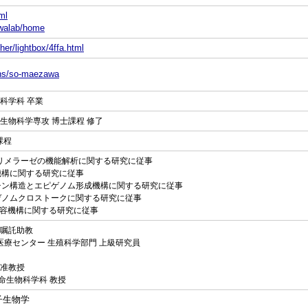
ml
awalab/home
er/lightbox/4ffa.html
sons/so-maezawa
物科学科 卒業
用生物科学専攻 博士課程 修了
課程
NAポリメラーゼの機能解析に関する研究に従事
成機構に関する研究に従事
ロマチン構造とエピゲノム形成機構に関する研究に従事
ピゲノムクロストークに関する研究に従事
容機構に関する研究に従事
部 嘱託助教
病院医療センター 生殖科学部門 上級研究員
部 准教授
 生命生物科学科 教授
子生物学