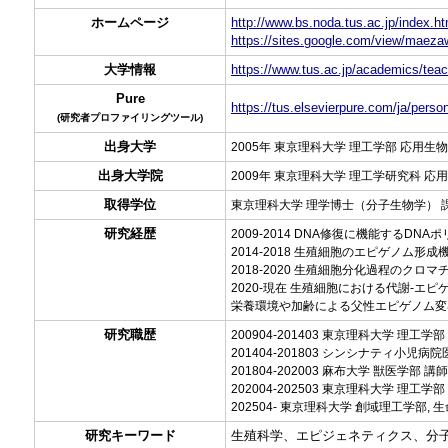
ホームページ
http://www.bs.noda.tus.ac.jp/index.ht
https://sites.google.com/view/maez
大学情報
https://www.tus.ac.jp/academics/teach
Pure
https://tus.elsevierpure.com/ja/per
(研究者プロファイリングツール)
出身大学
2005年 東京理科大学 理工学部 応用生
出身大学院
2009年 東京理科大学 理工学研究科 応
取得学位
東京理科大学 理学博士（分子生物学） 
研究経歴
2009-2014 DNA修復に機能するD
2014-2018 生殖細胞のエピゲノム形
2018-2020 生殖細胞分化過程のク
2020-現在 生殖細胞における代謝-エ
栄養環境や加齢による父性エピゲノム変
研究職歴
200904-201403 東京理科大学 理工学
201404-201803 シンシナティ小児
201804-202003 麻布大学 獣医学部 講師
202004-202503 東京理科大学 理工学
202504- 東京理科大学 創域理工学部,
研究キーワード
生殖科学、エピジェネティクス、分