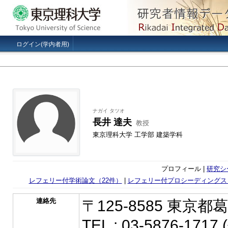
ログイン(学内者用)
ナガイ タツオ
長井 達夫
教授
東京理科大学 工学部 建築学科
プロフィール |
研究シ
レフェリー付学術論文（22件）
|
レフェリー付プロシーディングス
連絡先
〒125-8585 東京都
TEL : 03-5876-1717