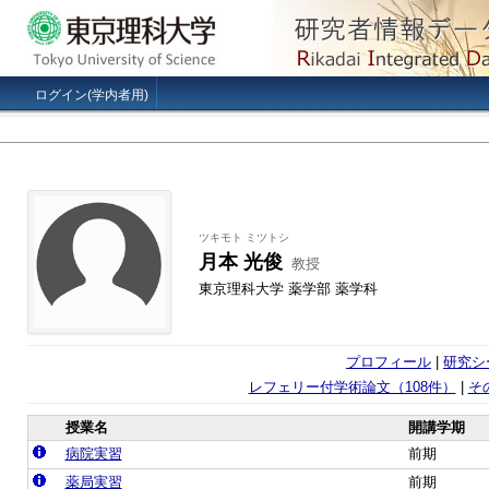
ログイン(学内者用)
ツキモト ミツトシ
月本 光俊
教授
東京理科大学 薬学部 薬学科
プロフィール
|
研究シ
レフェリー付学術論文（108件）
|
そ
授業名
開講学期
病院実習
前期
薬局実習
前期