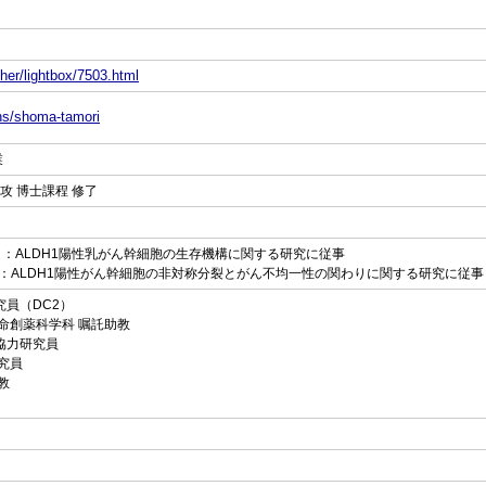
her/lightbox/7503.html
ons/shoma-tamori
業
専攻 博士課程 修了
博士）：ALDH1陽性乳がん幹細胞の生存機構に関する研究に従事
教）：ALDH1陽性がん幹細胞の非対称分裂とがん不均一性の関わりに関する研究に従事
研究員（DC2）
部生命創薬科学科 嘱託助教
 協力研究員
研究員
助教