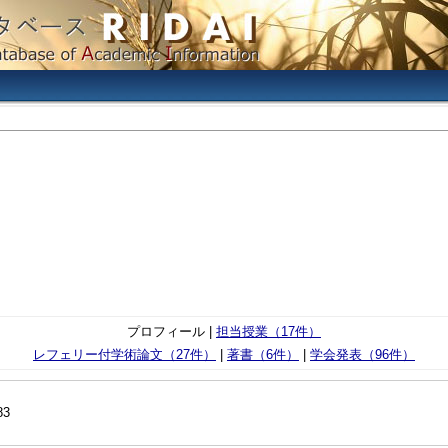
プロフィール |
担当授業（17件）
レフェリー付学術論文（27件）
|
著書（6件）
|
学会発表（96件）
83