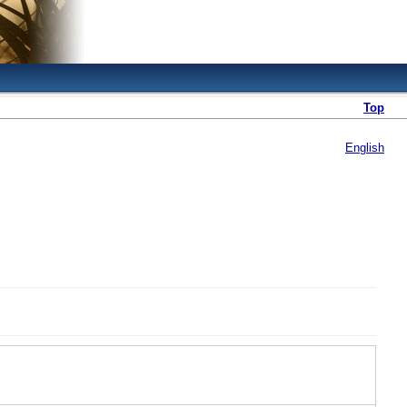
Top
English