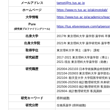
メールアドレス
tamori@rs.tus.ac.jp
ホームページ
https://www.rs.tus.ac.jp/akimotolab/
大学情報
https://www.tus.ac.jp/academics/teac
Pure
https://tus.elsevierpure.com/ja/pers
(研究者プロファイリングツール)
出身大学
2017年 東京理科大学 薬学部 薬学科 卒
出身大学院
2021年 東京理科大学 薬学研究科 薬学
取得学位
東京理科大学 博士（薬学） 課程
研究経歴
2017-2021 東京理科大学薬学部（
2021-現在 東京理科大学薬学部（助
研究職歴
202004-202103 日本学術振興会特別
202104-202603 東京理科大学 薬学
202104- 順天堂大学 大学院医学研究科
202306-202503 統計数理研究所 外来
202506-202603 統計数理研究所 客員
202604- 統計数理研究所 客員講師
研究キーワード
癌幹細胞
研究分野
生物系薬学 (癌幹細胞)