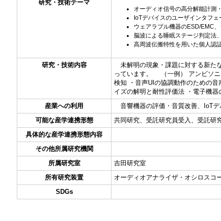
研究・技術テーマ
オーディオ信号の高分解能計測・
IoTデバイスのユーザインタフ
ウェアラブル機器のESD/EMC
脳波による睡眠ステージ判定法
高周波伝搬特性を用いた個人認
研究・技術内容
未解明の現象・課題に対する新たな
っています。 （一例） アンビソ
検知 ・音声UIの協調動作のための
イズの解明と耐性評価法 ・電子機器
産業への利用
音響機器の評価・音質改善、IoT
可能な産学連携形態
共同研究、受託研究員受入、受託研
具体的な産学連携形態内容
その他所属研究機関
所属研究室
吉田研究室
所有研究装置
オーディオアナライザ・オシロスコ
SDGs