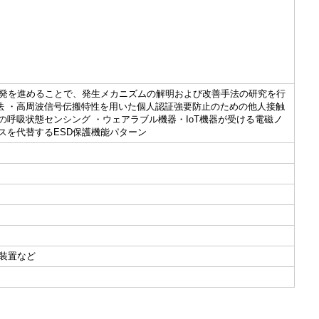
発を進めることで、発生メカニズムの解明および改善手法の研究を行
法 ・高周波信号伝搬特性を用いた個人認証強要防止のための他人接触
の呼吸状態センシング ・ウェアラブル機器・IoT機器が受ける電磁ノ
スを代替するESD保護機能パターン
。
装置など