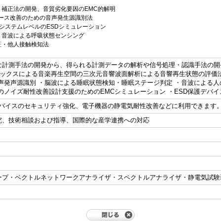
補正法の開発、音質劣化要因のEMC的解明
ェース改善のための音声発生源識別法
、システムレベルのESDシミュレーション
、音波による呼吸状態センシング
証・他人接触検知法
計測手法の開発から、得られる計測データの解析や信号処理・認識手法の開
ニックスによる音楽再生空間の三次元音響波面解析による音響再生状態の評価
音声発声源識別 ・脳波による睡眠状態検知・睡眠ステージ判定 ・音波による人
のノイズ耐性改善設計支援のためのEMCシミュレーション ・ESD保護デバイ
デバイスのセキュリティ強化、電子機器の静電気耐性改善などに利用できます
究、技術相談および指導、国際的な産学連携への対応
ープ・ベクトルネットワークアナライザ・スペクトルアナライザ・静電気試験