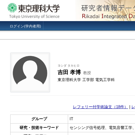
ログイン(学内者用)
ヨシダ タカヒロ
吉田 孝博
教授
東京理科大学 工学部 電気工学科
レフェリー付学術論文（18件）
|
グループ
IT
研究・技術キーワード
センシング信号処理、電気音響工学、