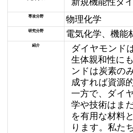
新規機能性ダ
専攻分野
物理化学
研究分野
電気化学、機能
紹介
ダイヤモンド
生体親和性に
ンドは炭素の
成すれば資源
一方で、ダイ
学や技術はま
を有用な材料
ります。私た