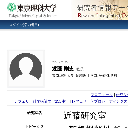
ログイン(学内者用)
コンドウ タケシ
近藤 剛史
教授
東京理科大学 創域理工学部 先端化学科
プロフィール
|
研究シ
レフェリー付学術論文（153件）
|
レフェリー付プロシーディングス
研究室名
近藤研究室
トピックス