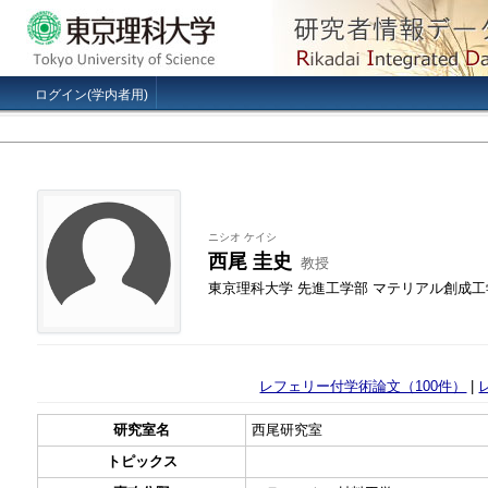
ログイン(学内者用)
ニシオ ケイシ
西尾 圭史
教授
東京理科大学 先進工学部 マテリアル創成工
レフェリー付学術論文（100件）
|
研究室名
西尾研究室
トピックス