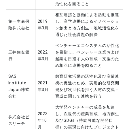
活性化を図ること
野田キャンパスで「生物多様性講座」を開催（8/6,7）
相互連携と協働による活動を推進
2024.08.02
地域連携
第一生命保
2019
し、産学連携によるイノベーショ
【開催報告】新宿区立中町図書館主催イベント「わくわく数学探求！」を本学で開催（7/20）
険株式会社
年3月
ン創出と地方創生・地域活性化を
2024.08.01
イベント
通じた社会課題の解決
【開催報告】2024年 第3回 野田きゃんカフェを開催
～夜の利根運河を探索 ヘイケボタル観賞会～（7/27）
ベンチャーエコシステムの活性化
2024.07.31
プレスリリース
三井住友銀
2022
を目指し、ベンチャー企業および
令和6年度 野田市主催「生物多様性講座」開催のご案内
行
年3月
起業を目指す人の育成・支援のた
2024.07.23
地域連携
め相互に連携を図ること
東京理科大学と葛飾区との連携による公開講座の開催について
SAS
教育研究活動の活性化及び産業連
2024.07.16
地域連携
Institute
2021
携の促進のため、実用的な研究開
東京理科大学ふれあいの杜でのヤマユリ保全活動に本学学生が参加
Japan株式
年3月
発及び次世代を担う人材の交流・
会社
育成に関して連携を行う
2024.07.05
地域連携
なるほど科学体験館が「野田で学ぼう！醤油のいろいろ 2024 Summer」に協力（7/6-9/26)
大学発ベンチャーの成長を加速
2024.06.26
地域連携
2023
し、次世代の産業育成、地方創生
株式会社ビ
年10
及びSDGs（持続可能な開発目
【開催報告】新宿ビジネスプランコンテスト キックオフセミナーを開催（6/6）
ズリーチ
月
標）の実現に向けたプロジェクト
2024.06.19
地域連携