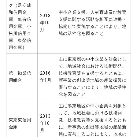
ク（足立成
【開催報告】I部化学研究部が成城中学校・成城高等学校科学部と「成城祭」で科学実験イベントを開催（9/14・9/15）
和信用金
中小企業支援、人材育成及び教育
2013
2024.09.18
地域連携
庫、亀有信
支援に関する活動を相互に連携・
年10
【開催報告】野田市主催の特別講演会の開催について
用金庫、小
協働して実施することにより、地
月
松川信用金
域の活性化を図ること
2024.09.13
学生の活躍
庫、東榮信
本学男子ソフトボール部が4年連続全日本大学選手権に出場しベスト16入り
用金庫）
2024.09.12
イベント
【開催報告】第13回 東京理科大学・野田市・流山市 包括連携協定講演会について
主に東京都の中小企業を対象とし
て、地域社会における技術開発、
2024.09.10
イベント
第一勧業信
2016
技術教育等を支援するとともに、
【開催報告】飯田橋ラムラで「第76回理大祭プレイベント」を開催（8/31・9/1）
用組合
年1月
新事業の創出等地域の産業振興に
2024.09.05
地域連携
寄与することにより、地域の活性
【開催報告】からだのサイエンスプロジェクト・サマースクール
化を図ること
第4回「科学の力でアクティブチャイルドになろう」（8/9）
2024.09.05
イベント
主に墨東地区の中小企業を対象と
東京理科大学セミナーハウスを拠点とした地域連携プログラム
して、地域社会における技術開
「2024年 第4回 野田きゃんカフェ」を開催
2013
2024.08.27
地域連携
東京東信用
発、技術教育等を支援するととも
年10
金庫
に、新事業の創出等地域の産業新
【開催報告】東京理科大学と葛飾区との連携による公開講座「葛飾の農業の記憶と未来」（8/23）
月
興に寄与することにより、地域の
2024.08.27
地域連携