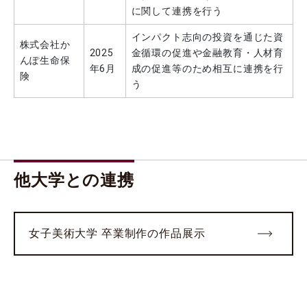
に関して連携を行う
【開催報告】第12回 東京理科⼤学・野⽥市・流⼭市包括連携協定講演会について
インパクト志向の投資を通じた資
2024.06.13
地域連携
株式会社か
2025
金循環の促進や金融教育・人材育
神楽坂キャンパスで 「春の地域ごみゼロ運動」を実施
んぽ生命保
年6月
成の促進等のため相互に連携を行
険
2024.06.11
地域連携
う
本学学芸員が「神楽坂まちづくりすまいづくり塾」で講演
2024.05.21
地域連携
【開催報告】2024年 第2回 野田きゃんカフェを開催
～理窓会記念自然公園の自然 きんらん・ぎんらん 花鑑賞～（4/27）
2024.04.25
地域連携
飯田橋ラムラ40周年イベント「ラムラのマルシェ」に本学アカペラサークルが参加
他大学との連携
2024.04.18
地域連携
東京理科大学セミナーハウスを拠点とした地域連携プログラム
「2024年 第2回 野田きゃんカフェ」を開催
2024.04.03
教育
女子美術大学 卒業制作の作品展示
【開催報告】東京理科大学と葛飾区との連携による公開講座「物語から見る社会～日本語文学と世界の文学から～」（3/29）
2024.04.02
学生の活躍
本学学生団体「環境保全サークルRiSO Ranger」および「利根運河シアターナイト実行委員会」が、国土交通省が運営する利根運河協議会から感謝状を贈呈