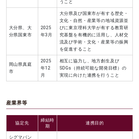
うこと
東京理科大学セミナーハウスを拠点とした地域連携プログラム
「2024年 第5回 野田きゃんカフェ」を開催
大分県及び国東市が有する歴史・
2024.11.25
地域連携
文化・自然・産業等の地域資源並
【開催報告】野田キャンパスにて「野田むらさきの里ふれあいウオーク2024」を開催（10/27）
大分県、大
2025
びに東京理科大学が有する教育研
2024.11.15
学生の活躍
分県国東市
年3月
究基盤を有機的に活用し、人材交
流及び学術・文化・産業等の振興
神楽坂まち飛びフェスタ「坂にお絵描き」に本学神楽坂地区理大祭実行委員会の学生らがボランティアスタッフとして参加
を促進すること
2024.10.22
地域連携
サイエンスコミュニケーションサークルchibi lab.が新宿区「サイエンスネットワーク」イベントで実験講座を実施（9/29）
2025
相互に協力し、地方創生及び
岡山県真庭
年12
SDGs（持続可能な開発目標）の
2024.10.21
学生の活躍
市
月
実現に向けた連携を行うこと
本学ソフトボール部が第24回関東学生男子ソフトボール秋季リーグ戦で準優勝
2024.10.16
地域連携
【開催報告】2024年度サイエンスフェア「科学へのトビラ」（10/13）
産業界等
2024.10.03
地域連携
飯田橋ラムラ月例イベント「ラムラのマルシェ」に本学I部同好会モダンジャズグループが参加
締結時
2024.09.27
地域連携
協定先
連携目的
期
【開催報告】2024年 第4回 野田きゃんカフェを開催
“薬用植物園” ～秋分の薬用植物園ツアー～（9/21）
シグマバン
2024.09.26
地域連携