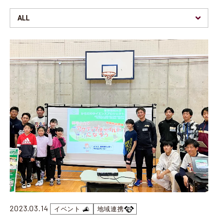
東京理科大学セミナーハウスを拠点とした地域連携プログラム
「2026年度 第4回 野田きゃんカフェ」を開催
2026.06.12
イベント
【開催報告】神楽坂まち舞台・大江戸めぐり2026に本学学生らが参加（5/16・17）
2026.06.12
イベント
【開催報告】第20回 東京理科大学・野田市・流山市 包括連携協定講演会
2026.06.03
イベント
東京理科大学セミナーハウスを拠点とした地域連携プログラム
「2026年度 第3回 野田きゃんカフェ」を開催
2026.06.01
イベント
第20回 東京理科大学・野田市・流山市 三者包括連携協定講演会の開催について
2026.05.26
イベント
【開催報告】本学葛飾キャンパスにおいて第37回全国「みどりの愛護」のつどいが開催
2026.04.10
イベント
東京理科大学セミナーハウスを拠点とした地域連携プログラム
「2026年度 第1回 野田きゃんカフェ」を開催
2026.04.02
イベント
東京理科大学セミナーハウスを拠点とした地域連携プログラム
「2026年度 第2回 野田きゃんカフェ」を開催
2023.03.14
イベント
地域連携
2026.03.31
地域連携