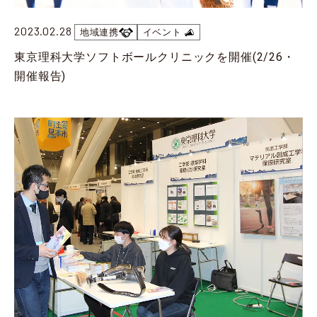
東京理科大学セミナーハウスを拠点とした地域連携プログラム
「2025年 第5回 野田きゃんカフェ」を開催
2023.02.28
地域連携
イベント
2025.09.03
地域連携
【開催報告】野田キャンパスで「生物多様性講座」を開催(8/5・8/6)
東京理科大学ソフトボールクリニックを開催(2/26・
2025.09.03
地域連携
開催報告)
【開催報告】東京理科大学と葛飾区との連携による公開講座「アメリカ文学への誘い エミリ・ディキンスンの詩の世界」（8/26）
2025.07.30
イベント
第17回 東京理科大学・野田市・流山市 三者包括連携協定講演会の開催について
2025.07.23
地域連携
東京理科大学と葛飾区との連携による公開講座の開催について
2025.07.15
イベント
【開催報告】第16回 東京理科大学・野田市・流山市 包括連携協定講演会
2025.07.09
イベント
【開催報告】本学学生サークル参加の「水辺で乾杯！利根運河2025」(7/4・7/5)
2025.07.04
イベント
【開催報告】「東京理科大学ふれあいの杜」「理窓会記念自然公園」でヤマユリ保全活動を実施 (6/21)
2025.07.04
イベント