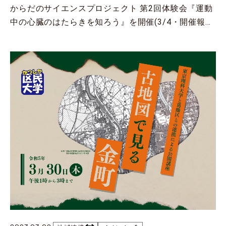
からだのサイエンスプロジェクト 第2回体験会『運動
【開催報告】東京理科大学と葛飾区との連携による公開講座「DNAを素材にしたナノ材料科学～分子デザインの楽しさ～」（3/24）
中の心臓のはたらきを知ろう』を開催(3/4・開催報
2026.03.19
地域連携
告)
【開催報告】2025年度科学体験教室「オドロキ科学箱」を開催（3/14）
2026.03.06
地域連携
本学をはじめとする9大学体育会ソフトボール部によるソフトボール大会
「World Innovation Leaders League (WILL) 2026」の開催について
2026.02.26
地域連携
東京理科大学と葛飾区との連携による公開講座の開催について
2026.02.17
イベント
東京理科大学セミナーハウスを拠点とした地域連携プログラム
「2025年度 第7回 野田きゃんカフェ」を開催
2026.02.06
イベント
日本医科大学・東京理科大学第12回合同シンポジウムを開催(12/20開催報告)
2026.02.02
イベント
第19回 東京理科大学・野田市・流山市 三者包括連携協定講演会の開催について
2026.01.20
地域連携
【開催のお知らせ】「古代製鐵復元実験」の報告会を開催します（3月7日）
2025.12.22
学生の活躍