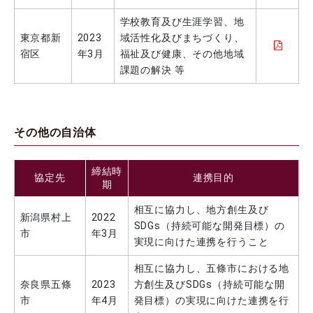
【開催報告】第14回 東京理科大学・野田市・流山市 包括連携協定講演会について
学校教育及び生涯学習、地
2024.12.25
地域連携
東京都新
2023
域活性化及びまちづくり、
宿区
年3月
福祉及び健康、その他地域
サイエンスコミュニケーションサークルchibi lab.が新宿区「サイエンスフェスタ2024」で科学実験プログラムを実施（12月14日）
課題の解決 等
2024.12.17
地域連携
【開催報告】東京理科大学と葛飾区との連携事業講演会
「筋活・骨活で健康増進～測定を通して健康増進につなげよう～」（12月4日）
2024.12.16
地域連携
その他の自治体
神楽坂キャンパスで「秋の地域ごみゼロ運動」を実施
2024.12.13
地域連携
締結時
【開催報告】野田キャンパスにてSDGsエコ作戦「ミッション2 ―生きものの棲みか“水路”を整備せよ―」を開催(11/30)
協定先
連携目的
期
2024.12.13
イベント
相互に協力し、地方創生及び
【開催報告】古代製鐵実験 野田キャンパスにて開催（12/5）
新潟県村上
2022
SDGs（持続可能な開発目標）の
2024.12.09
地域連携
市
年3月
実現に向けた連携を行うこと
【開催報告】新宿区立中町図書館で本学学生がイベント「わくわく！算数・数学探求」を開催（12/1）
相互に協力し、五條市における地
2024.12.02
地域連携
奈良県五條
2023
⽅創⽣及びSDGs（持続可能な開
【開催報告】第2回 6人制ソフトボール大会（11/23）
市
年4月
発目標）の実現に向けた連携を行
2024.11.29
イベント