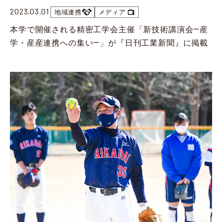
葛飾キャンパスで 「秋の地域ごみゼロ運動」を実施
2023.03.01
地域連携
メディア
2025.10.27
イベント
本学で開催される精密工学会主催「新技術講演会―産
第18回 東京理科大学・野田市・流山市 三者包括連携協定講演会の開催について
学・産産連携への集い―」が『日刊工業新聞』に掲載
2025.10.24
地域連携
【開催のお知らせ】2025年度 古代製鐵復元実験
2025.10.23
地域連携
【開催報告】野田市産業祭 野田市制施行75周年記念特別事業として、理科教育サークル SCOPE が理科実験教室を開催（10/19）
2025.10.01
地域連携
【開催報告】I部化学研究部が成城中学校・成城高等学校科学部と「成城祭」で科学実験イベントを開催（9/13・9/14）
2025.09.26
地域連携
【開催報告】東京理科大学と葛飾区との連携事業講演会
「筋活・骨活で健康増進～測定を通して健康増進につなげよう～」（9月10日）
2025.09.12
イベント
【開催報告】第17回 東京理科大学・野田市・流山市 包括連携協定講演会について
2025.09.11
イベント
【開催報告】飯田橋ラムラで「第77回理大祭プレイベント」を開催
2025.09.10
イベント