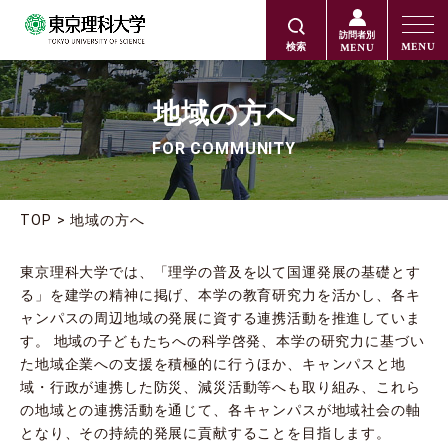
訪問者別
MENU
MENU
検索
地域の方へ
FOR COMMUNITY
TOP
地域の方へ
東京理科大学では、「理学の普及を以て国運発展の基礎とす
る」を建学の精神に掲げ、本学の教育研究力を活かし、各キ
ャンパスの周辺地域の発展に資する連携活動を推進していま
す。 地域の子どもたちへの科学啓発、本学の研究力に基づい
た地域企業への支援を積極的に行うほか、キャンパスと地
域・行政が連携した防災、減災活動等へも取り組み、これら
の地域との連携活動を通じて、各キャンパスが地域社会の軸
となり、その持続的発展に貢献することを目指します。