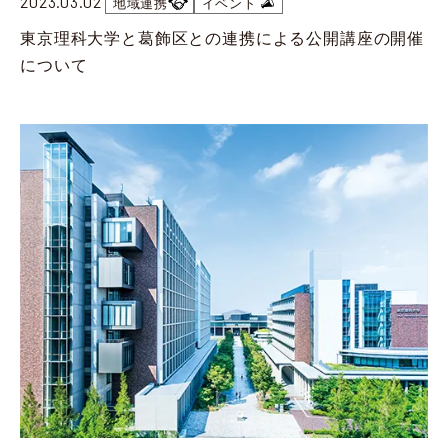
2023.03.02
地域連携
イベント
本学I部体育局神楽坂硬式野球部が令和7年度（2025）東京新大学野球秋季リーグ戦3部で優勝
東京理科大学と葛飾区との連携による公開講座の開催
2025.12.05
地域連携
について
【開催報告】神楽坂キャンパスで「秋の地域ごみゼロ運動」を実施
2025.11.28
地域連携
【開催報告】本学教員および学生が成城中学校・成城高等学校と「地学巡検」を実施（10/4）
2025.11.20
イベント
東京理科大学セミナーハウスを拠点とした地域連携プログラム
「2025年 第6回 野田きゃんカフェ」を開催
2025.11.19
地域連携
【開催報告】野田キャンパスで「生物多様性講座」を開催（11/1）
2025.11.07
地域連携
神楽坂まち飛びフェスタに本学神楽坂地区理大祭実行委員会の学生らが参加
2025.11.07
地域連携
【開催報告】「野田むらさきの里ふれあいウオーク2025」を開催しました(10/26)
2025.10.30
学生の活躍
本学ソフトボール部が第25回関東学生男子ソフトボール秋季リーグ戦で優勝
2025.10.29
地域連携