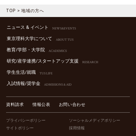
2024.03.27
地域連携
女子美術大学 卒業制作の作品展示
TOP
地域の方へ
2024.03.26
地域連携
【開催報告】第11回 東京理科⼤学・野⽥市・流⼭市 包括連携協定講演会について
ニュース & イベント
NEWS&EVENTS
2024.02.21
地域連携
東京理科⼤学について
ABOUT TUS
東京理科大学と葛飾区との連携による公開講座の開催について
教育/学部・⼤学院
2024.02.05
ACADEMICS
地域連携
2024年 東京理科大学セミナーハウスを拠点とした地域連携プログラム
研究/産学連携/スタートアップ⽀援
RESEARCH
「野田きゃんカフェ」を開催
2024.02.02
イベント
学⽣⽣活/就職
TUS LIFE
第11回 東京理科大学・野田市・流山市 包括連携協定講演会の開催について
⼊試情報/奨学⾦
ADMISSIONS & AID
2023.12.25
イベント
日本医科大学・東京理科大学第10回合同シンポジウムを開催(12/9開催報告)
2023.12.21
地域連携
資料請求
情報公表
お問い合わせ
【開催報告】第10回 東京理科大学・野田市・流山市 包括連携協定講演会について(12/16)
2023.12.15
イベント
プライバシーポリシー
ソーシャルメディアポリシー
「第3回 野田きゃんカフェ 理窓会記念自然公園の木の実で作る”大人可愛いクリスマスリース”」を開催 (12/9・開催報告)
サイトポリシー
採用情報