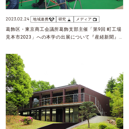
ミズベリング利根運河「⽔辺で乾杯！TONEUNGA2025」開催（7/4、7/5）
2025.06.25
地域連携
2023.02.24
地域連携
研究
メディア
【開催報告】新宿ビジネスプランコンテスト キックオフセミナーを開催(6/19)
葛飾区・東京商工会議所葛飾支部主催「第9回 町工場
2025.06.09
地域連携
見本市2023」への本学の出展について『産経新聞』
神楽坂キャンパスで「春の地域ごみゼロ運動」を実施
に掲載
2025.05.30
お知らせ
本学ソフトボール部が5年連続22回目となる全日本大学選手権大会への出場権を獲得
2025.05.30
プレスリリース
葛飾キャンパス完成お披露目会開催のご案内
2025.05.16
お知らせ
本学ソフトボール部が第20回関東学生男子ソフトボール春季リーグ戦で準優勝
2025.05.01
イベント
第16回 東京理科大学・野田市・流山市 三者包括連携協定講演会
2025.04.24
教育
直木賞作家 伊与原新氏と理学部第二部学部長が対談（4/21）
2025.04.24
イベント