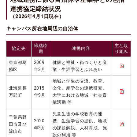
東京理科大学と葛飾区との連携による公開講座の開催について
連携協定締結状況
2025.02.07
イベント
（2026年4月1日現在）
東京理科大学セミナーハウスを拠点とした地域連携プログラム
キャンパス所在地周辺の自治体
「2024年 第6回 野田きゃんカフェ」を開催
2025.01.31
地域連携
【開催のお知らせ】古代製鐵実験報告会を野田キャンパスにて開催（3月1日）
締結時
主な取
協定先
連携内容
2025.01.28
イベント
期
り組み
【開催のお知らせ】東京理科大学 大規模鬼ごっこ実行委員会による「電車で鬼ごっこ」（3/8）
東京都葛
2009
健康と福祉・街づくりと産
2025.01.09
イベント
飾区
年3月
業・生涯学習とふれあい
【開催報告】第8回 東京慈恵会医科大学・東京理科大学合同シンポジウムを開催（12月21日）
地域と学生の交流、教育、
2025.01.09
地域連携
北海道長
2015
文化、産学公の連携研究、
飯田橋ラムラ月例イベント「ラムラのマルシェ」に本学I部同好会モダンジャズグループが参加
万部町
年9月
大学における地域・社会貢
2025.01.08
イベント
献活動 等
【開催報告】2024年 第5回 野田きゃんカフェを開催
児童生徒の学校教育の連
“稲わらで手作り” ～新年を彩る正月飾り体験～ (12/15)
千葉県野
2024.12.26
地域連携
2020
携、生涯学習の提供、地域
田市及び
日本医科大学・東京理科大学第11回合同シンポジウムを開催(12/14開催報告)
年3月
の課題解決、人材育成、施
流山市
設の利用 等
2024.12.26
イベント