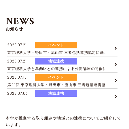
NEWS
お知らせ
2026.07.21
イベント
東京理科大学・野田市・流山市 三者包括連携協定に基づく「地域防災人材育成講習会」の開催について
2026.07.21
地域連携
東京理科大学と葛飾区との連携による公開講座の開催について
食文
2026.07.15
イベント
第21回 東京理科大学・野田市・流山市 三者包括連携協定講演会の開催について
2026.07.03
地域連携
【開催報告】新宿ビジネスプランコンテスト キックオフセミナーを開催（6/25）
2026.07.02
イベント
ミズベリング利根運河「⽔辺で乾杯！TONEUNGA2026」開催（7/3、7/4）
本学が推進する取り組みや地域との連携についてご紹介して
います。
2026.07.01
イベント