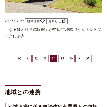
東京理科大学セミナーハウスを拠点とした地域連携プログラム
「2025年 第2回 野田きゃんカフェ」を開催
2025.03.31
地域連携
【開催報告】からだのサイエンスプロジェクト・スプリングスクール 「スプリングスクール2025 科学の力でアクティブチャイルドになろう」（3/20）
2023.02.22
地域連携
お知らせ
2025.03.26
メディア
「なるほど科学体験館」が野田市地域づくりネットワ
石川 正俊学長の対談が「広報かつしか」に掲載
ークに加入
2025.03.25
地域連携
【開催報告】東京理科大学と葛飾区との連携による公開講座「宇宙はどこまで分かっているか？～天文学への誘い～」（3/21）
2025.03.06
地域連携
«
‹
32
33
34
35
36
›
»
【開催報告】古代製鉄実験報告会 野田キャンパスにて開催（3月1日）
最初
前へ
次へ
最後
2025.03.03
イベント
東京理科大学セミナーハウスを拠点とした地域連携プログラム
「2024年 第7回 野田きゃんカフェ」を開催
2025.02.28
地域連携
本学をはじめとする9大学体育会ソフトボール部によるソフトボール大会
「World Innovation Leaders League (WILL) 2025」の開催について
地域との連携
2025.02.25
メディア
ミシェル田中助教が実施した古代製鐵実験についてNHKちばWEB特集に掲載
2025.02.21
地域連携に係る自治体や産業界との包括
地域連携